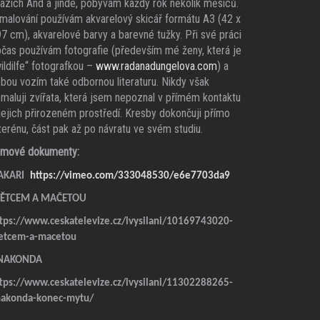
azích And a jinde, pobývám každý rok několik měsíců.
malování používám akvarelový skicář formátu A3 (42 x
7 cm), akvarelové barvy a barevné tužky. Při své práci
čas používám fotografie (především mé ženy, která je
ildilfe“ fotografkou –
www.radanadungelova.com
) a
bou vozím také odbornou literaturu. Nikdy však
maluji zvířata, která jsem nepoznal v přímém kontaktu
jejich přirozeném prostředí. Kresby dokončuji přímo
terénu, část pak až po návratu ve svém studiu.
lmové dokumenty:
AKARI
https://vimeo.com/333048530/e6e7703da9
TĚTCEM A MAČETOU
tps://www.ceskatelevize.cz/ivysilani/10169743020-
tetcem-a-macetou
NAKONDA
tps://www.ceskatelevize.cz/ivysilani/11302288265-
nakonda-konec-mytu/