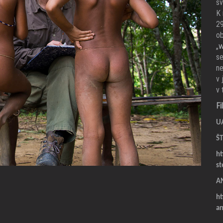
sv
K 
29
ob
„w
se
ne
v 
v 
Fi
U
Š
ht
s
A
ht
a