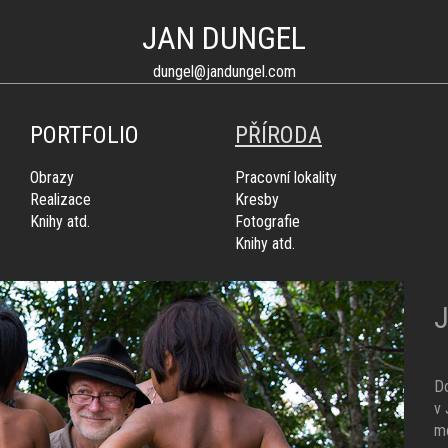
JAN DUNGEL
dungel@jandungel.com
PORTFOLIO
PŘÍRODA
Obrazy
Pracovní lokality
Realizace
Kresby
Knihy atd.
Fotografie
Knihy atd.
J
Do
v 
mo