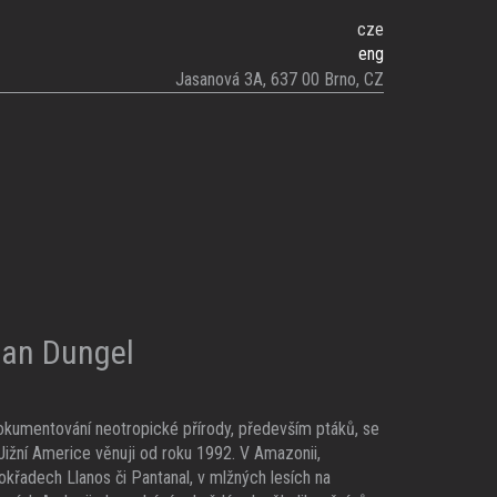
cze
eng
Jasanová 3A, 637 00 Brno, CZ
an Dungel
kumentování neotropické přírody, především ptáků, se
Jižní Americe věnuji od roku 1992. V Amazonii,
křadech Llanos či Pantanal, v mlžných lesích na